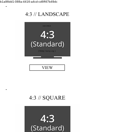
b1a98dd1-088a-4416-a4cd-cd6ff47b49dc
4:3 // LANDSCAPE
IAN CRUZ
[ h
http://n
øxp.org ]
VIEW
4:3 // SQUARE