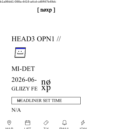
b1a98dd1-088a-4416-a4cd-cd6ff47b49dc
[ nøxp ]
nøxp
| BETAv3.2
HEAD3 OPN1 //
MI-DET
2026-06-12
GLIIZY FEST
N/A
MAP
LIST
TIX
EMAIL
JOIN