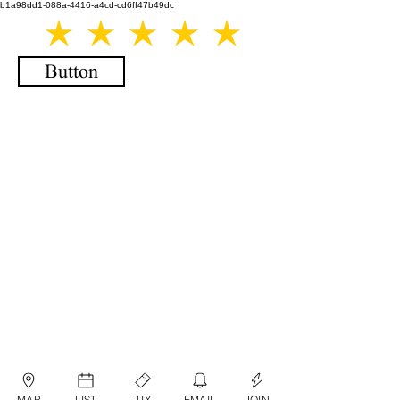
b1a98dd1-088a-4416-a4cd-cd6ff47b49dc
Button
MAP
LIST
TIX
EMAIL
JOIN