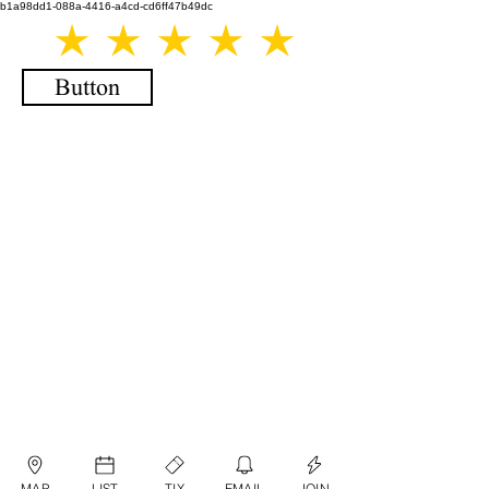
b1a98dd1-088a-4416-a4cd-cd6ff47b49dc
Button
MAP
LIST
TIX
EMAIL
JOIN