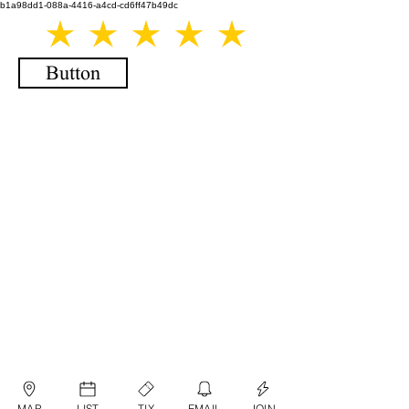
b1a98dd1-088a-4416-a4cd-cd6ff47b49dc
Button
MAP
LIST
TIX
EMAIL
JOIN