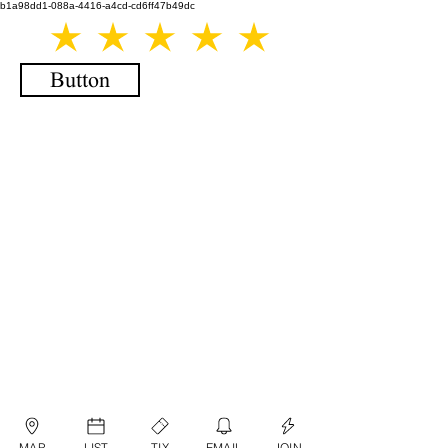
b1a98dd1-088a-4416-a4cd-cd6ff47b49dc
Button
MAP
LIST
TIX
EMAIL
JOIN