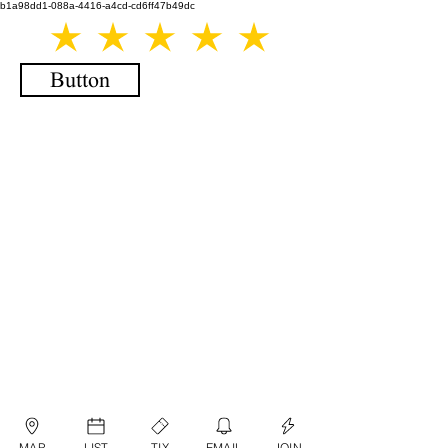
b1a98dd1-088a-4416-a4cd-cd6ff47b49dc
Button
MAP
LIST
TIX
EMAIL
JOIN