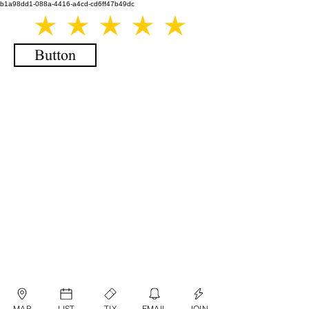
b1a98dd1-088a-4416-a4cd-cd6ff47b49dc
Button
MAP
LIST
TIX
EMAIL
JOIN