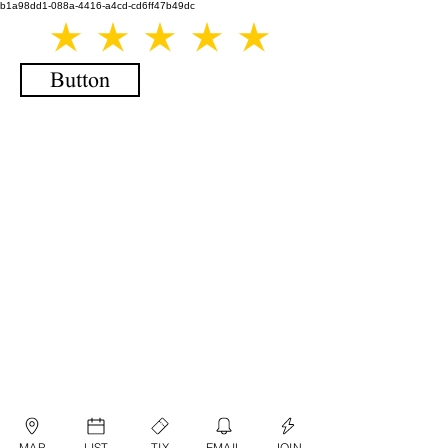
b1a98dd1-088a-4416-a4cd-cd6ff47b49dc
Button
MAP
LIST
TIX
EMAIL
JOIN