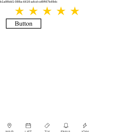
b1a98dd1-088a-4416-a4cd-cd6ff47b49dc
Button
MAP
LIST
TIX
EMAIL
JOIN