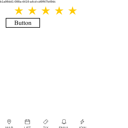
b1a98dd1-088a-4416-a4cd-cd6ff47b49dc
Button
MAP
LIST
TIX
EMAIL
JOIN