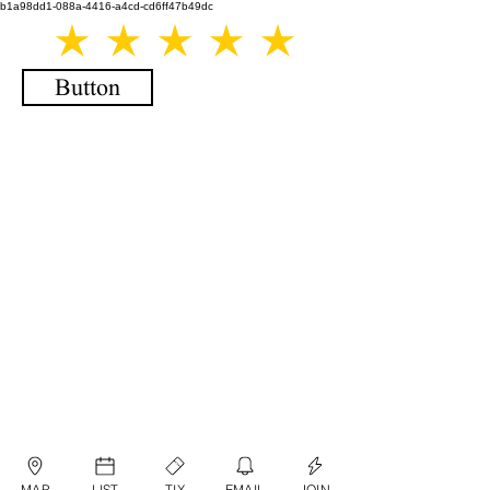
b1a98dd1-088a-4416-a4cd-cd6ff47b49dc
Button
MAP
LIST
TIX
EMAIL
JOIN