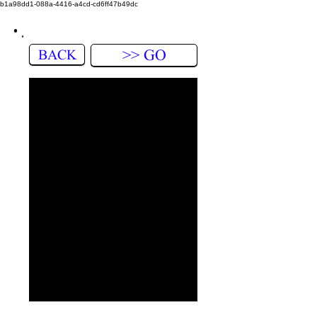
b1a98dd1-088a-4416-a4cd-cd6ff47b49dc
BACK
>> GO