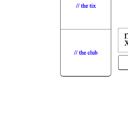
// the tix
// the club