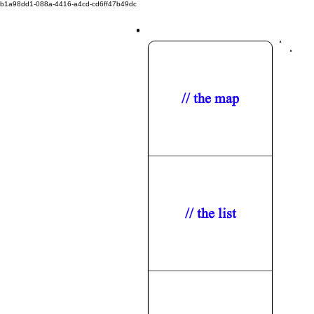
b1a98dd1-088a-4416-a4cd-cd6ff47b49dc
// the map
// the list