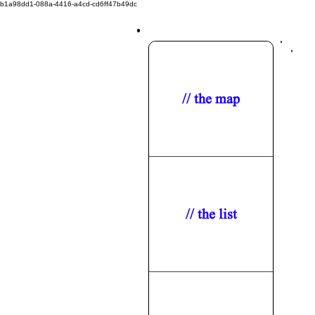
b1a98dd1-088a-4416-a4cd-cd6ff47b49dc
// the map
// the list