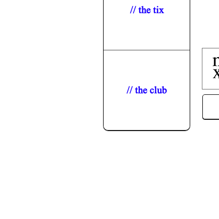
// the tix
// the club