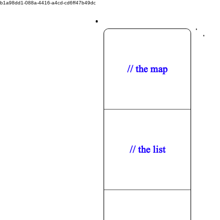
b1a98dd1-088a-4416-a4cd-cd6ff47b49dc
// the map
// the list