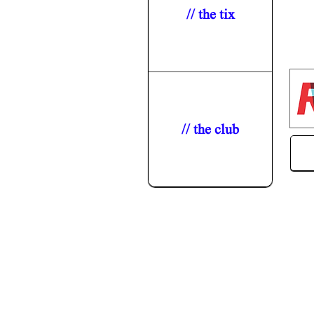
// the tix
// the club