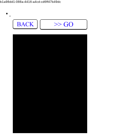
b1a98dd1-088a-4416-a4cd-cd6ff47b49dc
BACK
>> GO