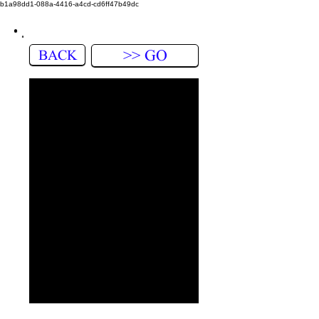
b1a98dd1-088a-4416-a4cd-cd6ff47b49dc
BACK
>> GO