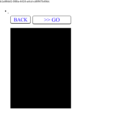
b1a98dd1-088a-4416-a4cd-cd6ff47b49dc
BACK
>> GO