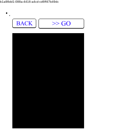
b1a98dd1-088a-4416-a4cd-cd6ff47b49dc
BACK
>> GO