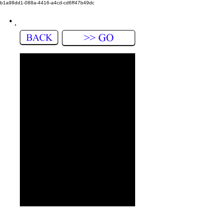
b1a98dd1-088a-4416-a4cd-cd6ff47b49dc
BACK
>> GO