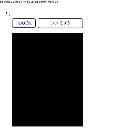
b1a98dd1-088a-4416-a4cd-cd6ff47b49dc
BACK
>> GO