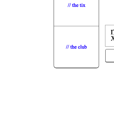
// the tix
// the club