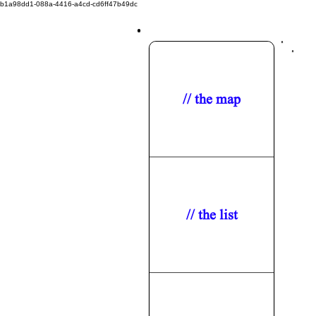
b1a98dd1-088a-4416-a4cd-cd6ff47b49dc
// the map
// the list