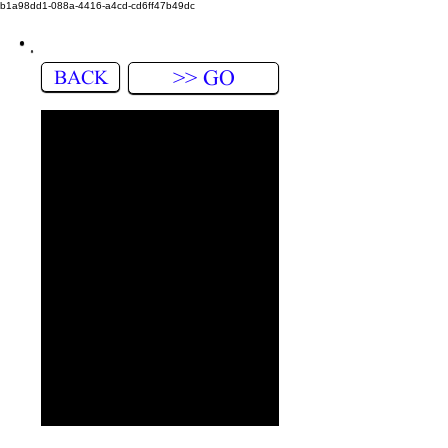
b1a98dd1-088a-4416-a4cd-cd6ff47b49dc
BACK
>> GO