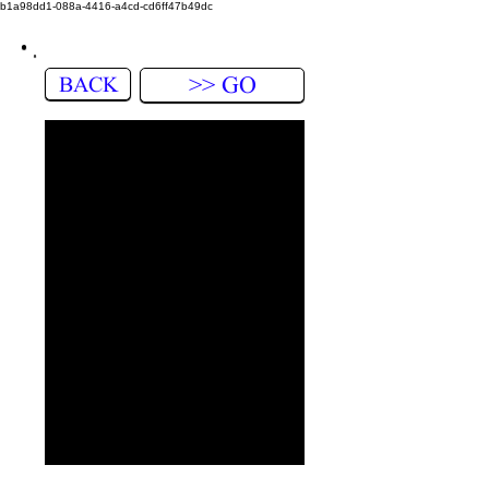
b1a98dd1-088a-4416-a4cd-cd6ff47b49dc
BACK
>> GO