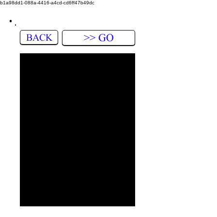
b1a98dd1-088a-4416-a4cd-cd6ff47b49dc
BACK
>> GO