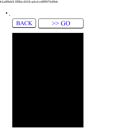
b1a98dd1-088a-4416-a4cd-cd6ff47b49dc
BACK
>> GO