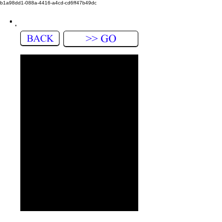
b1a98dd1-088a-4416-a4cd-cd6ff47b49dc
BACK
>> GO