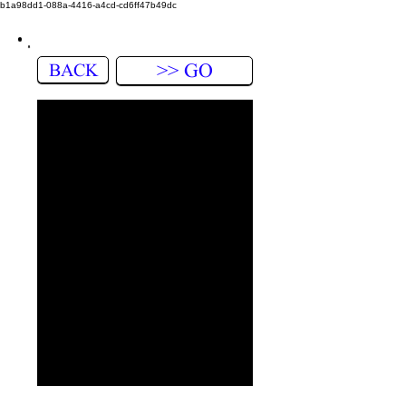
b1a98dd1-088a-4416-a4cd-cd6ff47b49dc
BACK
>> GO