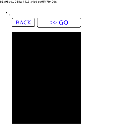
b1a98dd1-088a-4416-a4cd-cd6ff47b49dc
BACK
>> GO