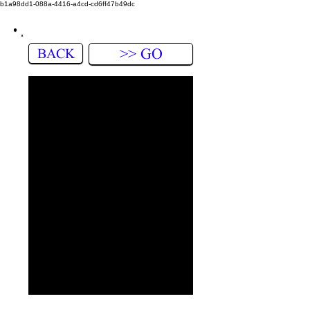
b1a98dd1-088a-4416-a4cd-cd6ff47b49dc
BACK
>> GO