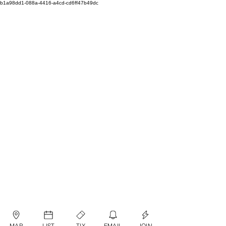
b1a98dd1-088a-4416-a4cd-cd6ff47b49dc
MAP
LIST
TIX
EMAIL
JOIN