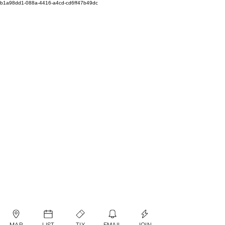
b1a98dd1-088a-4416-a4cd-cd6ff47b49dc
MAP
LIST
TIX
EMAIL
JOIN