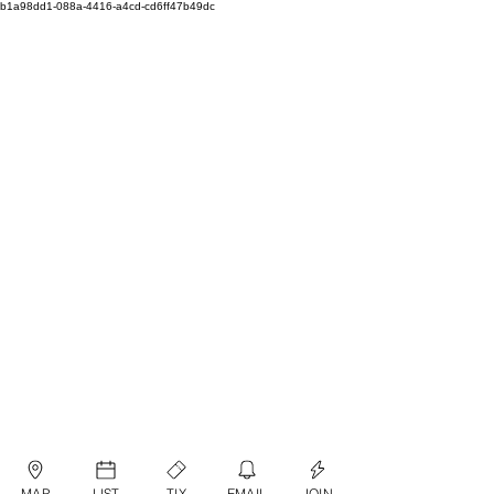
b1a98dd1-088a-4416-a4cd-cd6ff47b49dc
MAP
LIST
TIX
EMAIL
JOIN