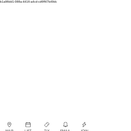
b1a98dd1-088a-4416-a4cd-cd6ff47b49dc
MAP
LIST
TIX
EMAIL
JOIN