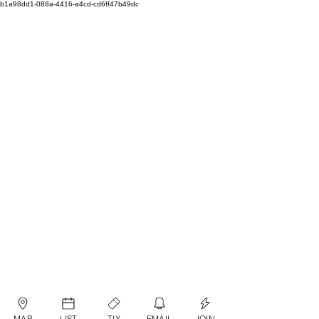
b1a98dd1-088a-4416-a4cd-cd6ff47b49dc
MAP
LIST
TIX
EMAIL
JOIN