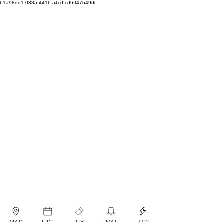
b1a98dd1-088a-4416-a4cd-cd6ff47b49dc
MAP
LIST
TIX
EMAIL
JOIN