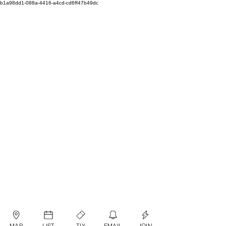
b1a98dd1-088a-4416-a4cd-cd6ff47b49dc
MAP
LIST
TIX
EMAIL
JOIN