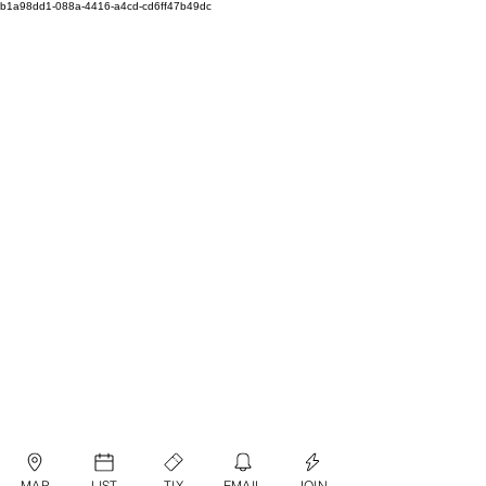
b1a98dd1-088a-4416-a4cd-cd6ff47b49dc
MAP
LIST
TIX
EMAIL
JOIN