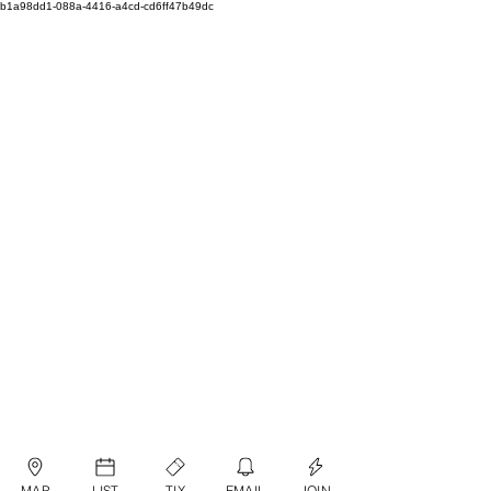
b1a98dd1-088a-4416-a4cd-cd6ff47b49dc
MAP
LIST
TIX
EMAIL
JOIN