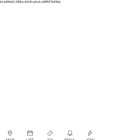
b1a98dd1-088a-4416-a4cd-cd6ff47b49dc
MAP
LIST
TIX
EMAIL
JOIN