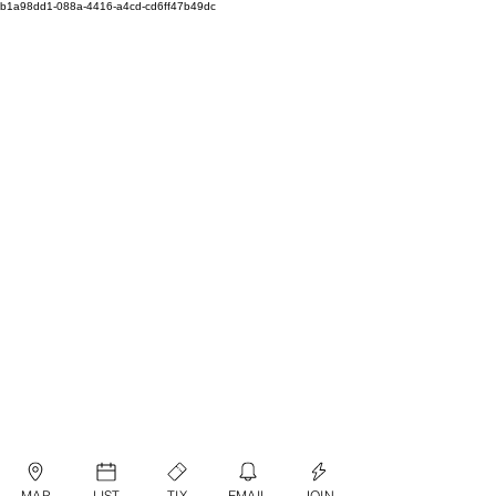
b1a98dd1-088a-4416-a4cd-cd6ff47b49dc
MAP
LIST
TIX
EMAIL
JOIN