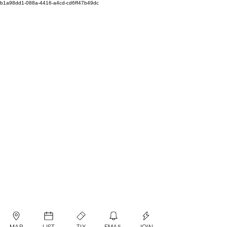
b1a98dd1-088a-4416-a4cd-cd6ff47b49dc
MAP
LIST
TIX
EMAIL
JOIN