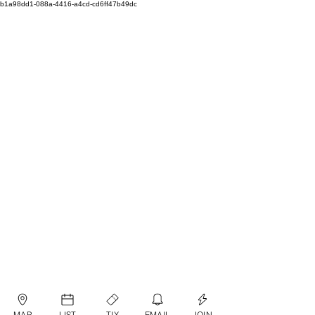
b1a98dd1-088a-4416-a4cd-cd6ff47b49dc
MAP
LIST
TIX
EMAIL
JOIN