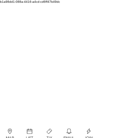
b1a98dd1-088a-4416-a4cd-cd6ff47b49dc
MAP
LIST
TIX
EMAIL
JOIN