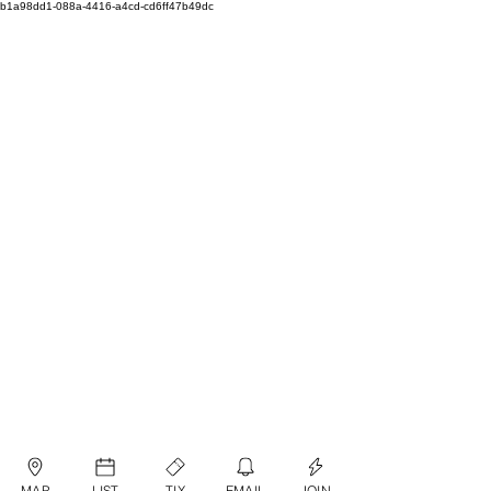
b1a98dd1-088a-4416-a4cd-cd6ff47b49dc
MAP
LIST
TIX
EMAIL
JOIN