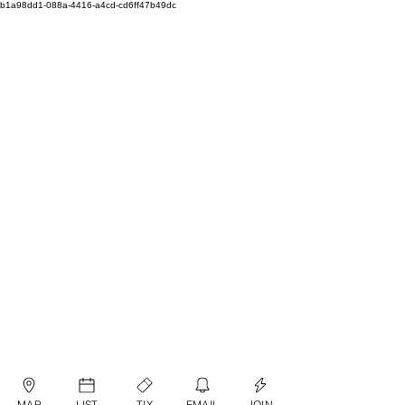
b1a98dd1-088a-4416-a4cd-cd6ff47b49dc
MAP
LIST
TIX
EMAIL
JOIN