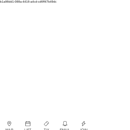
b1a98dd1-088a-4416-a4cd-cd6ff47b49dc
MAP
LIST
TIX
EMAIL
JOIN