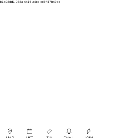
b1a98dd1-088a-4416-a4cd-cd6ff47b49dc
MAP
LIST
TIX
EMAIL
JOIN