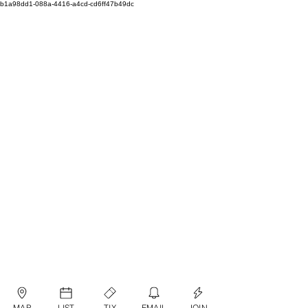
b1a98dd1-088a-4416-a4cd-cd6ff47b49dc
MAP
LIST
TIX
EMAIL
JOIN